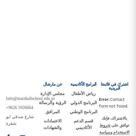
اشترك في قائمتنا
البرامج الأكاديمية
عن مارشال
البريدية
رياض الأطفال
مجلس الإدارة
Error:
Contact
Info@marshallschool.edu.jo
البرنامج الدولي
الرؤية والرسالة
form not found.
+9626 5926664
البرنامج الوطني
المرافق
شارع صدقي ابو
بالاشتراك، فإنك
قسم الدعم
الاعتمادات
شقرة
توافق على
شروط
الأكاديمي
والشهادات
الاستخدام
و
سياسة