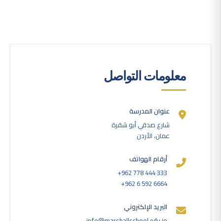
معلومات التواصل
عنوان المدرسة
شارع صدقي أبو شقرة
عمان، الأردن
أرقام الهواتف
+962 778 444 333
+962 6 592 6664
البريد الإلكتروني
info@marshallschool.edu.jo