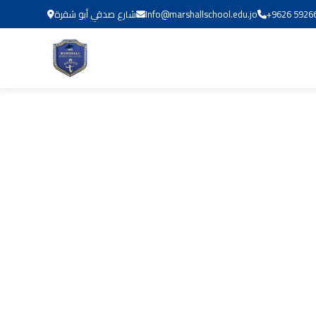
+9626 5926
Info@marshallschool.edu.jo
شارع صدقي أبو شقرة