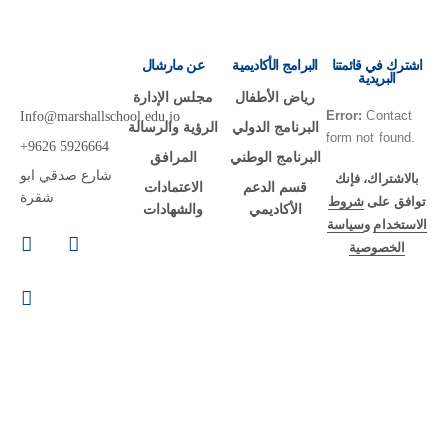
اشترك في قائمتنا
البرامج الأكاديمية
عن مارشال
البريدية
رياض الأطفال
مجلس الإدارة
Error:
Contact
Info@marshallschool.edu.jo
البرنامج الدولي
الرؤية والرسالة
form not found.
+9626 5926664
البرنامج الوطني
المرافق
شارع صدقي ابو
بالاشتراك، فإنك
قسم الدعم
الاعتمادات
شقرة
توافق على
شروط
الأكاديمي
والشهادات
الاستخدام
و
سياسة
الخصوصية